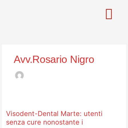
Vai
al
contenuto
Avv.Rosario Nigro
Visodent-
Dental
Visodent-Dental Marte: utenti
Marte:
utenti
senza cure nonostante i
senza