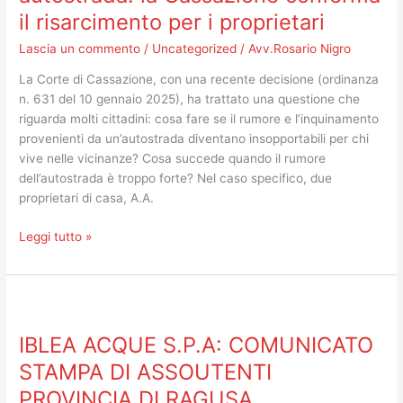
autostrada:
il risarcimento per i proprietari
la
Cassazione
Lascia un commento
/
Uncategorized
/
Avv.Rosario Nigro
conferma
La Corte di Cassazione, con una recente decisione (ordinanza
il
n. 631 del 10 gennaio 2025), ha trattato una questione che
risarcimento
riguarda molti cittadini: cosa fare se il rumore e l’inquinamento
per
provenienti da un’autostrada diventano insopportabili per chi
i
vive nelle vicinanze? Cosa succede quando il rumore
proprietari
dell’autostrada è troppo forte? Nel caso specifico, due
proprietari di casa, A.A.
Leggi tutto »
IBLEA
ACQUE
IBLEA ACQUE S.P.A: COMUNICATO
S.P.A:
COMUNICATO
STAMPA DI ASSOUTENTI
STAMPA
PROVINCIA DI RAGUSA
DI