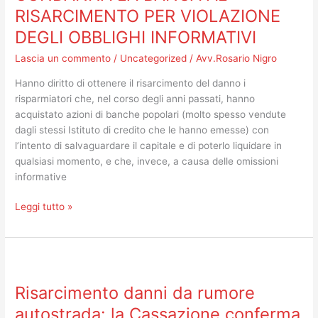
RISARCIMENTO PER VIOLAZIONE
TRIBUNALE
CONDANNA
DEGLI OBBLIGHI INFORMATIVI
LA
Lascia un commento
/
Uncategorized
/
Avv.Rosario Nigro
BANCA
AL
Hanno diritto di ottenere il risarcimento del danno i
RISARCIMENTO
risparmiatori che, nel corso degli anni passati, hanno
PER
acquistato azioni di banche popolari (molto spesso vendute
VIOLAZIONE
dagli stessi Istituto di credito che le hanno emesse) con
DEGLI
l’intento di salvaguardare il capitale e di poterlo liquidare in
OBBLIGHI
qualsiasi momento, e che, invece, a causa delle omissioni
INFORMATIVI
informative
Leggi tutto »
Risarcimento
danni
Risarcimento danni da rumore
da
rumore
autostrada: la Cassazione conferma