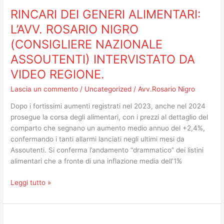
DEI
RINCARI DEI GENERI ALIMENTARI:
GENERI
ALIMENTARI:
L’AVV. ROSARIO NIGRO
L’AVV.
(CONSIGLIERE NAZIONALE
ROSARIO
ASSOUTENTI) INTERVISTATO DA
NIGRO
(CONSIGLIERE
VIDEO REGIONE.
NAZIONALE
Lascia un commento
/
Uncategorized
/
Avv.Rosario Nigro
ASSOUTENTI)
INTERVISTATO
Dopo i fortissimi aumenti registrati nel 2023, anche nel 2024
DA
prosegue la corsa degli alimentari, con i prezzi al dettaglio del
VIDEO
comparto che segnano un aumento medio annuo del +2,4%,
REGIONE.
confermando i tanti allarmi lanciati negli ultimi mesi da
Assoutenti. Si conferma l’andamento “drammatico” dei listini
alimentari che a fronte di una inflazione media dell’1%
Leggi tutto »
L’ARBITRO