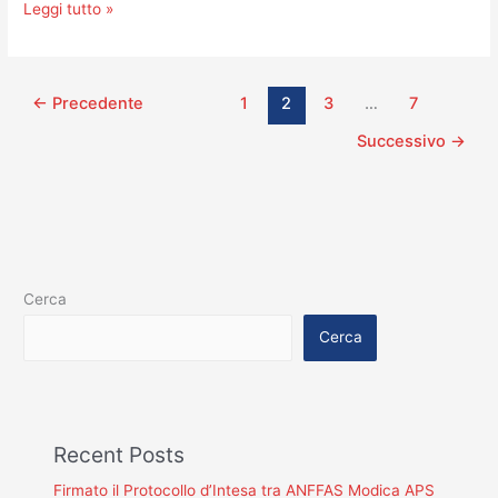
IN
Leggi tutto »
PROPRIE
AZIONI.
←
Precedente
1
2
3
…
7
Successivo
→
Cerca
Cerca
Recent Posts
Firmato il Protocollo d’Intesa tra ANFFAS Modica APS