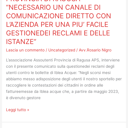
“NECESSARIO UN CANALE DI
ASSOUTENTI
PROVINCIA
COMUNICAZIONE DIRETTO CON
DI
L’AZIENDA PER UNA PIU’ FACILE
RAGUSA
“NECESSARIO
GESTIONEDEI RECLAMI E DELLE
UN
ISTANZE”
CANALE
DI
Lascia un commento
/
Uncategorized
/
Avv.Rosario Nigro
COMUNICAZIONE
L’associazione Assoutenti Provincia di Ragusa APS, interviene
DIRETTO
con il presente comunicato sulla questionedei reclami degli
CON
utenti contro le bollette di Iblea Acque: “Negli scorsi mesi
L’AZIENDA
abbiamo messo adisposizione degli utenti il nostro sportello per
PER
raccogliere le contestazioni dei cittadini in ordine alle
UNA
fattureemesse da Iblea acque che, a partire da maggio 2023,
PIU’
è divenuto gestore
FACILE
GESTIONEDEI
Leggi tutto »
RECLAMI
E
DELLE