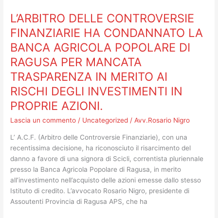
DELLE
L’ARBITRO DELLE CONTROVERSIE
CONTROVERSIE
FINANZIARIE
FINANZIARIE HA CONDANNATO LA
HA
BANCA AGRICOLA POPOLARE DI
CONDANNATO
RAGUSA PER MANCATA
LA
BANCA
TRASPARENZA IN MERITO AI
AGRICOLA
RISCHI DEGLI INVESTIMENTI IN
POPOLARE
DI
PROPRIE AZIONI.
RAGUSA
Lascia un commento
/
Uncategorized
/
Avv.Rosario Nigro
PER
MANCATA
L’ A.C.F. (Arbitro delle Controversie Finanziarie), con una
TRASPARENZA
recentissima decisione, ha riconosciuto il risarcimento del
IN
danno a favore di una signora di Scicli, correntista pluriennale
MERITO
presso la Banca Agricola Popolare di Ragusa, in merito
AI
all’investimento nell’acquisto delle azioni emesse dallo stesso
RISCHI
Istituto di credito. L’avvocato Rosario Nigro, presidente di
DEGLI
Assoutenti Provincia di Ragusa APS, che ha
INVESTIMENTI