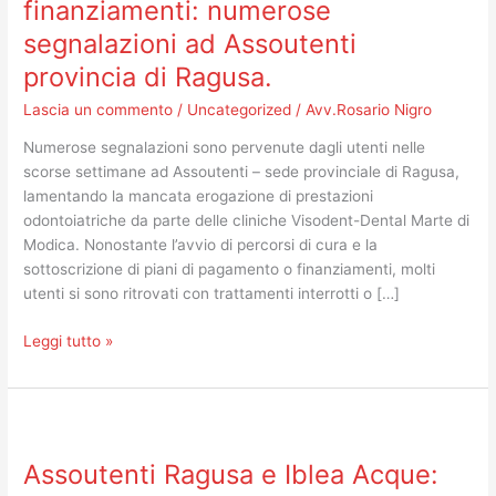
finanziamenti: numerose
cure
segnalazioni ad Assoutenti
nonostante
i
provincia di Ragusa.
finanziamenti:
Lascia un commento
/
Uncategorized
/
Avv.Rosario Nigro
numerose
segnalazioni
Numerose segnalazioni sono pervenute dagli utenti nelle
ad
scorse settimane ad Assoutenti – sede provinciale di Ragusa,
Assoutenti
lamentando la mancata erogazione di prestazioni
provincia
odontoiatriche da parte delle cliniche Visodent-Dental Marte di
di
Modica. Nonostante l’avvio di percorsi di cura e la
Ragusa.
sottoscrizione di piani di pagamento o finanziamenti, molti
utenti si sono ritrovati con trattamenti interrotti o […]
Leggi tutto »
Assoutenti
Ragusa
Assoutenti Ragusa e Iblea Acque:
e
Iblea