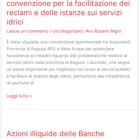
convenzione per la facilitazione dei
Acque:
reclami e delle istanze sui servizi
convenzione
idrici
per
la
Lascia un commento
/
Uncategorized
/
Avv.Rosario Nigro
facilitazione
dei
È stata stipulata una convenzione sperimentale tra Assoutenti
reclami
Provincia di Ragusa APS e Iblea Acque per potenziare
e
l’assistenza ai cittadini riguardo alle problematiche relative al
delle
servizio idrico nella provincia di Ragusa. L’accordo, che segna
istanze
un passo importante per migliorare l’accesso ai servizi pubblici
sui
e facilitare le istanze degli utenti, permetterà alla cittadinanza
servizi
di usufruire di
idrici
Leggi tutto »
Azioni
illiquide
Azioni illiquide delle Banche
delle