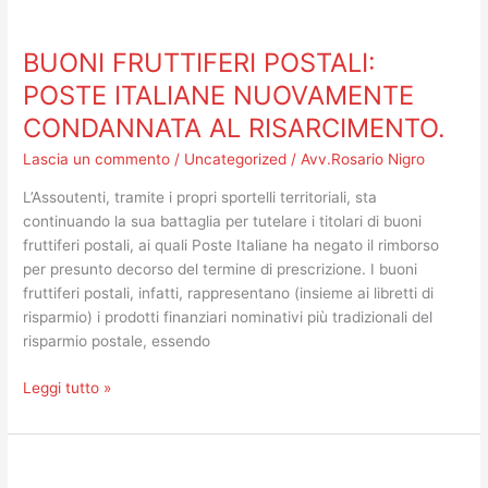
BUONI
ISTANZE”
FRUTTIFERI
BUONI FRUTTIFERI POSTALI:
POSTALI:
POSTE
POSTE ITALIANE NUOVAMENTE
ITALIANE
CONDANNATA AL RISARCIMENTO.
NUOVAMENTE
CONDANNATA
Lascia un commento
/
Uncategorized
/
Avv.Rosario Nigro
AL
L’Assoutenti, tramite i propri sportelli territoriali, sta
RISARCIMENTO.
continuando la sua battaglia per tutelare i titolari di buoni
fruttiferi postali, ai quali Poste Italiane ha negato il rimborso
per presunto decorso del termine di prescrizione. I buoni
fruttiferi postali, infatti, rappresentano (insieme ai libretti di
risparmio) i prodotti finanziari nominativi più tradizionali del
risparmio postale, essendo
Leggi tutto »
RINCARI