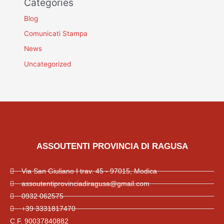
Categories
Blog
Comunicati Stampa
News
Uncategorized
ASSOUTENTI PROVINCIA DI RAGUSA
Via San Giuliano I trav. 45 - 97015, Modica
assoutentiprovinciadiragusa@gmail.com
0932 062575
+39 3331817470
C.F. 90037840882