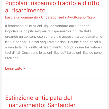
Banche
Popolari: risparmio tradito e diritto
Popolari:
al risarcimento
risparmio
tradito
Lascia un commento
/
Uncategorized
/
Avv.Rosario Nigro
e
Il fenomeno delle azioni illiquide vendute dalle Banche
diritto
Popolari ha colpito migliaia di risparmiatori in tutta Italia,
al
creando un contenzioso sempre più acceso tra consumatori e
risarcimento
istituti bancari. Se hai acquistato azioni illiquide e non riesci più
a venderle, hai diritto al risarcimento. Scopri come far valere i
tuoi diritti. Cosa sono le azioni illiquide? Le azioni illiquide sono
titoli non
Leggi tutto »
Estinzione
anticipata
Estinzione anticipata del
del
finanziamento:
finanziamento: Santander
Santander