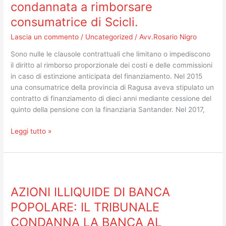
condannata a rimborsare
condannata
consumatrice di Scicli.
a
rimborsare
Lascia un commento
/
Uncategorized
/
Avv.Rosario Nigro
consumatrice
di
Sono nulle le clausole contrattuali che limitano o impediscono
Scicli.
il diritto al rimborso proporzionale dei costi e delle commissioni
in caso di estinzione anticipata del finanziamento. Nel 2015
una consumatrice della provincia di Ragusa aveva stipulato un
contratto di finanziamento di dieci anni mediante cessione del
quinto della pensione con la finanziaria Santander. Nel 2017,
Leggi tutto »
AZIONI
ILLIQUIDE
AZIONI ILLIQUIDE DI BANCA
DI
BANCA
POPOLARE: IL TRIBUNALE
POPOLARE:
CONDANNA LA BANCA AL
IL