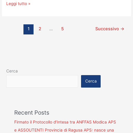
Leggi tutto »
mai
effettuate
e
biglietti
1
2
…
5
Successivo
→
inesistenti
Cerca
Cerca
Recent Posts
Firmato il Protocollo d’Intesa tra ANFFAS Modica APS
e ASSOUTENTI Provincia di Ragusa APS: nasce una