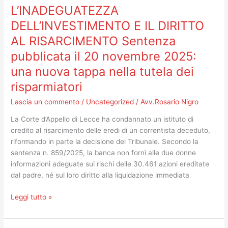
L’INADEGUATEZZA
CORTE
credito
D’APPELLO
e
DELL’INVESTIMENTO E IL DIRITTO
DI
i
AL RISARCIMENTO Sentenza
LECCE
contratti
RICONOSCE
pubblicata il 20 novembre 2025:
di
L’INADEGUATEZZA
prestazione
una nuova tappa nella tutela dei
DELL’INVESTIMENTO
sanitaria
risparmiatori
E
IL
Lascia un commento
/
Uncategorized
/
Avv.Rosario Nigro
DIRITTO
La Corte d’Appello di Lecce ha condannato un istituto di
AL
credito al risarcimento delle eredi di un correntista deceduto,
RISARCIMENTO
riformando in parte la decisione del Tribunale. Secondo la
Sentenza
sentenza n. 859/2025, la banca non fornì alle due donne
pubblicata
informazioni adeguate sui rischi delle 30.461 azioni ereditate
il
dal padre, né sul loro diritto alla liquidazione immediata
20
novembre
Leggi tutto »
2025:
una
nuova