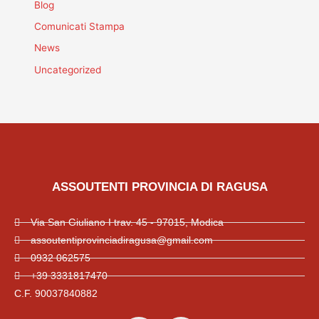
Blog
Comunicati Stampa
News
Uncategorized
ASSOUTENTI PROVINCIA DI RAGUSA
Via San Giuliano I trav. 45 - 97015, Modica
assoutentiprovinciadiragusa@gmail.com
0932 062575
+39 3331817470
C.F. 90037840882