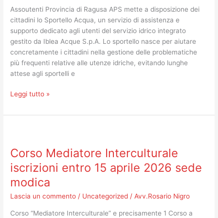
RAGUSA
Assoutenti Provincia di Ragusa APS mette a disposizione dei
APS
cittadini lo Sportello Acqua, un servizio di assistenza e
supporto dedicato agli utenti del servizio idrico integrato
gestito da Iblea Acque S.p.A. Lo sportello nasce per aiutare
concretamente i cittadini nella gestione delle problematiche
più frequenti relative alle utenze idriche, evitando lunghe
attese agli sportelli e
Leggi tutto »
Corso
Mediatore
Corso Mediatore Interculturale
Interculturale
iscrizioni
iscrizioni entro 15 aprile 2026 sede
entro
modica
15
aprile
Lascia un commento
/
Uncategorized
/
Avv.Rosario Nigro
2026
Corso “Mediatore Interculturale” e precisamente 1 Corso a
sede