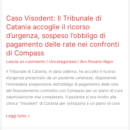
Caso
Visodent:
Caso Visodent: Il Tribunale di
Il
Tribunale
Catania accoglie il ricorso
di
d’urgenza, sospeso l’obbligo di
Catania
pagamento delle rate nei confronti
accoglie
il
di Compass
ricorso
Lascia un commento
/
Uncategorized
/
Avv.Rosario Nigro
d’urgenza,
sospeso
Il Tribunale di Catania, in data odierna, ha accolto il ricorso
l’obbligo
d’urgenza presentato da un paziente catanese, disponendo
di
l’immediata sospensione dell’obbligo di pagamento delle rate
pagamento
del finanziamento contratto con Compass per un piano di cure
delle
odontoiatriche mai completato. Il paziente si era rivolto alla
rate
clinica “Visodent” di Catania per sottoporsi a un piano di cure
nei
confronti
Leggi tutto »
di
Compass