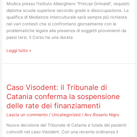
Modica presso l’Istituto Alberghiero “Principi Grimaldi”, requisiti:
modica
diploma scuola superiore secondo grado e disoccupazione. La
qualifica di Mediatore Interculturale sarà sempre più richiesta
nei vari contesti che si confrontano giornalmente con le
problematiche legate alla presenza di soggetti provenienti da
paesi terzi. Il Corso ha una durata
Leggi tutto »
Caso
Visodent:
Caso Visodent: il Tribunale di
il
Tribunale
Catania conferma la sospensione
di
delle rate dei finanziamenti
Catania
conferma
Lascia un commento
/
Uncategorized
/
Avv.Rosario Nigro
la
Nuova decisione del Tribunale di Catania a tutela dei pazienti
sospensione
coinvolti nel caso Visodent. Con una recente ordinanza il
delle