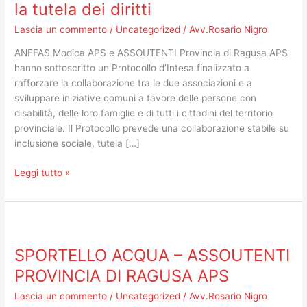
APS
la tutela dei diritti
e
Lascia un commento
/
Uncategorized
/
Avv.Rosario Nigro
ASSOUTENTI
Provincia
ANFFAS Modica APS e ASSOUTENTI Provincia di Ragusa APS
di
hanno sottoscritto un Protocollo d’Intesa finalizzato a
Ragusa
rafforzare la collaborazione tra le due associazioni e a
APS:
sviluppare iniziative comuni a favore delle persone con
nasce
disabilità, delle loro famiglie e di tutti i cittadini del territorio
una
provinciale. Il Protocollo prevede una collaborazione stabile su
nuova
inclusione sociale, tutela […]
alleanza
per
Leggi tutto »
la
tutela
dei
SPORTELLO
diritti
ACQUA
SPORTELLO ACQUA – ASSOUTENTI
–
ASSOUTENTI
PROVINCIA DI RAGUSA APS
PROVINCIA
Lascia un commento
/
Uncategorized
/
Avv.Rosario Nigro
DI