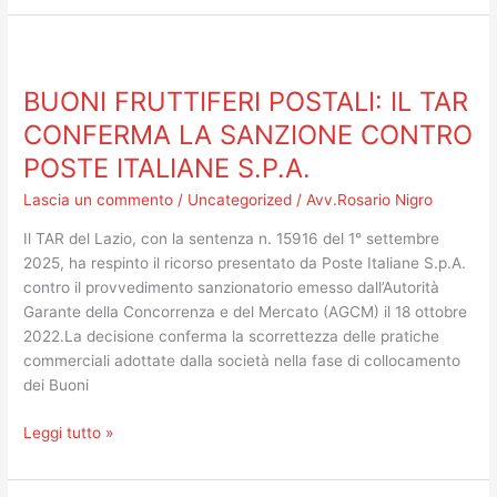
Fly”.
BUONI
FRUTTIFERI
BUONI FRUTTIFERI POSTALI: IL TAR
POSTALI:
IL
CONFERMA LA SANZIONE CONTRO
TAR
POSTE ITALIANE S.P.A.
CONFERMA
LA
Lascia un commento
/
Uncategorized
/
Avv.Rosario Nigro
SANZIONE
Il TAR del Lazio, con la sentenza n. 15916 del 1° settembre
CONTRO
2025, ha respinto il ricorso presentato da Poste Italiane S.p.A.
POSTE
contro il provvedimento sanzionatorio emesso dall’Autorità
ITALIANE
Garante della Concorrenza e del Mercato (AGCM) il 18 ottobre
S.P.A.
2022.La decisione conferma la scorrettezza delle pratiche
commerciali adottate dalla società nella fase di collocamento
dei Buoni
Leggi tutto »