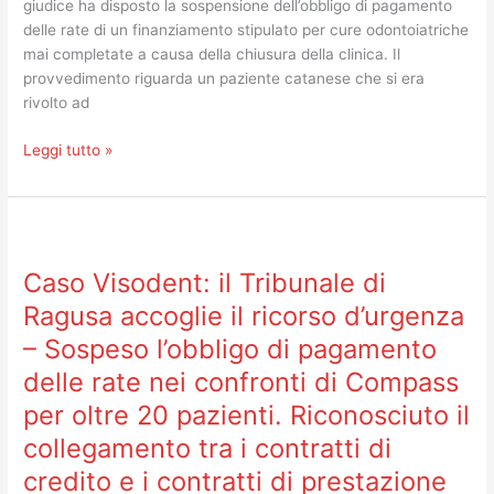
giudice ha disposto la sospensione dell’obbligo di pagamento
rate
delle rate di un finanziamento stipulato per cure odontoiatriche
dei
mai completate a causa della chiusura della clinica. Il
finanziamenti
provvedimento riguarda un paziente catanese che si era
rivolto ad
Leggi tutto »
Caso
Visodent:
Caso Visodent: il Tribunale di
il
Tribunale
Ragusa accoglie il ricorso d’urgenza
di
– Sospeso l’obbligo di pagamento
Ragusa
delle rate nei confronti di Compass
accoglie
il
per oltre 20 pazienti. Riconosciuto il
ricorso
collegamento tra i contratti di
d’urgenza
–
credito e i contratti di prestazione