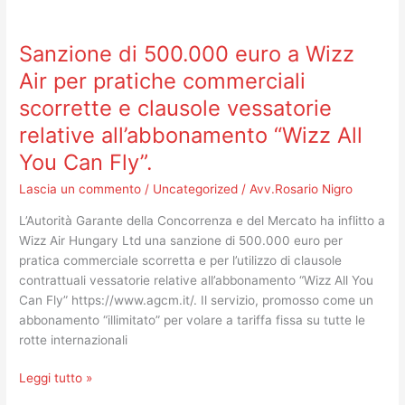
tappa
Sanzione
nella
di
tutela
Sanzione di 500.000 euro a Wizz
500.000
dei
euro
Air per pratiche commerciali
risparmiatori
a
scorrette e clausole vessatorie
Wizz
relative all’abbonamento “Wizz All
Air
per
You Can Fly”.
pratiche
Lascia un commento
/
Uncategorized
/
Avv.Rosario Nigro
commerciali
scorrette
L’Autorità Garante della Concorrenza e del Mercato ha inflitto a
e
Wizz Air Hungary Ltd una sanzione di 500.000 euro per
clausole
pratica commerciale scorretta e per l’utilizzo di clausole
vessatorie
contrattuali vessatorie relative all’abbonamento “Wizz All You
relative
Can Fly” https://www.agcm.it/. Il servizio, promosso come un
all’abbonamento
abbonamento “illimitato” per volare a tariffa fissa su tutte le
“Wizz
rotte internazionali
All
You
Leggi tutto »
Can