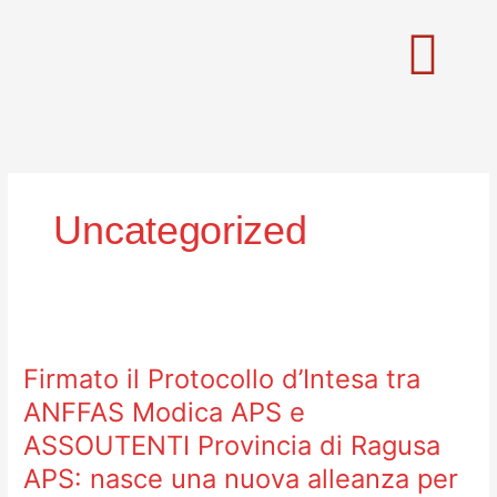
Vai
al
contenuto
Uncategorized
Firmato
il
Firmato il Protocollo d’Intesa tra
Protocollo
d’Intesa
ANFFAS Modica APS e
tra
ASSOUTENTI Provincia di Ragusa
ANFFAS
APS: nasce una nuova alleanza per
Modica