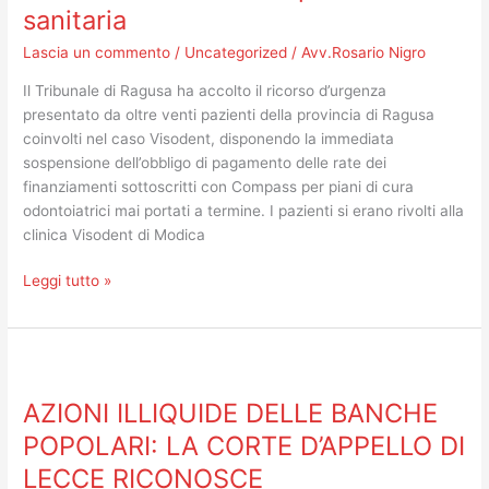
Sospeso
sanitaria
l’obbligo
di
Lascia un commento
/
Uncategorized
/
Avv.Rosario Nigro
pagamento
Il Tribunale di Ragusa ha accolto il ricorso d’urgenza
delle
presentato da oltre venti pazienti della provincia di Ragusa
rate
coinvolti nel caso Visodent, disponendo la immediata
nei
sospensione dell’obbligo di pagamento delle rate dei
confronti
finanziamenti sottoscritti con Compass per piani di cura
di
odontoiatrici mai portati a termine. I pazienti si erano rivolti alla
Compass
clinica Visodent di Modica
per
oltre
Leggi tutto »
20
pazienti.
Riconosciuto
AZIONI
il
ILLIQUIDE
collegamento
AZIONI ILLIQUIDE DELLE BANCHE
DELLE
tra
BANCHE
i
POPOLARI: LA CORTE D’APPELLO DI
POPOLARI:
contratti
LECCE RICONOSCE
LA
di