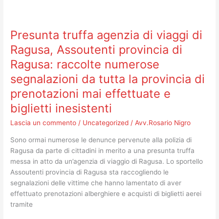
Presunta
truffa
Presunta truffa agenzia di viaggi di
agenzia
di
Ragusa, Assoutenti provincia di
viaggi
Ragusa: raccolte numerose
di
segnalazioni da tutta la provincia di
Ragusa,
Assoutenti
prenotazioni mai effettuate e
provincia
biglietti inesistenti
di
Ragusa:
Lascia un commento
/
Uncategorized
/
Avv.Rosario Nigro
raccolte
Sono ormai numerose le denunce pervenute alla polizia di
numerose
Ragusa da parte di cittadini in merito a una presunta truffa
segnalazioni
messa in atto da un’agenzia di viaggio di Ragusa. Lo sportello
da
Assoutenti provincia di Ragusa sta raccogliendo le
tutta
segnalazioni delle vittime che hanno lamentato di aver
la
effettuato prenotazioni alberghiere e acquisti di biglietti aerei
provincia
tramite
di
prenotazioni