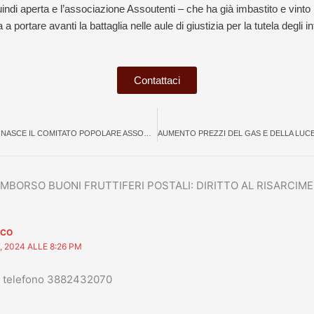
quindi aperta e l’associazione Assoutenti – che ha già imbastito e vi
 portare avanti la battaglia nelle aule di giustizia per la tutela degli int
Contattaci
e
ANTENNE 5G A MODICA: NASCE IL COMITATO POPOLARE ASSOUTENTI “SI AL 5G. NO AL 5G SUL BALCONE DI CASA”
RIMBORSO BUONI FRUTTIFERI POSTALI: DIRITTO AL RISARCIM
SCO
, 2024 ALLE 8:26 PM
er telefono 3882432070