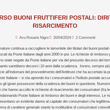
RSO BUONI FRUTTIFERI POSTALI: DIRI
RISARCIMENTO
Avv.Rosario Nigro
20/04/2024
2 Commenti
atore continua a raccogliere le lamentele dei titolari dei buoni postali
ocati da Poste Italiane dagli anni 2000 in poi. Le richieste di rimborso
 sono state negate da Poste italiane per via del presunto decorso del te
 quanto sarebbero decorsi i 10 anni dalla scadenza. Invero, sempre più 
ie all’indomani del provvedimento dell’Antitrust che ha accertato la 
ste Italiane – si sta aprendo tra i consumatori e l’Istituto postale acc
o gli ignari possessori della scadenza dei buoni in questione. Numero
tri che hanno accolto le richieste di risarcimento dei consumatori (fra le
dannando Poste Italiane al rimborso dei buoni e degli interessi. Le ri
sentano un evidente danno al capitale dei consumatori che legittima la
ma di carattere generale stante la moltitudine di consumatori coinvolti