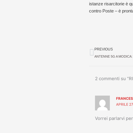
istanze risarcitorie è 
contro Poste – è pronta a
Precedent
PREVIOUS
2 commenti su “
FRANCE
APRILE 27
Vorrei parlarvi p