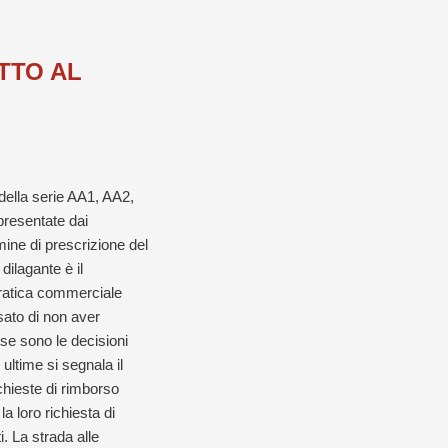
TTO AL
 della serie AA1, AA2,
 presentate dai
rmine di prescrizione del
dilagante è il
pratica commerciale
usato di non aver
se sono le decisioni
 ultime si segnala il
chieste di rimborso
 loro richiesta di
. La strada alle