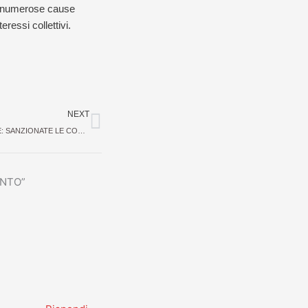
nto numerose cause
eressi collettivi.
Successivo
NEXT
AUMENTO PREZZI DEL GAS E DELLA LUCE: SANZIONATE LE COMPAGNIE DI ELETTRICITA’ PER PRATICA COMMERCIALE SCORRETTA
ENTO”