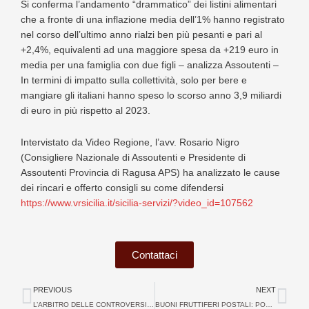
Si conferma l’andamento “drammatico” dei listini alimentari
che a fronte di una inflazione media dell’1% hanno registrato
nel corso dell’ultimo anno rialzi ben più pesanti e pari al
+2,4%, equivalenti ad una maggiore spesa da +219 euro in
media per una famiglia con due figli – analizza Assoutenti –
In termini di impatto sulla collettività, solo per bere e
mangiare gli italiani hanno speso lo scorso anno 3,9 miliardi
di euro in più rispetto al 2023.
Intervistato da Video Regione, l’avv. Rosario Nigro
(Consigliere Nazionale di Assoutenti e Presidente di
Assoutenti Provincia di Ragusa APS) ha analizzato le cause
dei rincari e offerto consigli su come difendersi
https://www.vrsicilia.it/sicilia-servizi/?video_id=107562
Contattaci
Precedente
Suc
PREVIOUS
NEXT
L’ARBITRO DELLE CONTROVERSIE FINANZIARIE HA CONDANNATO LA BANCA AGRICOLA POPOLARE DI RAGUSA PER MANCATA TRASPARENZA IN MERITO AI RISCHI DEGLI INVESTIMENTI IN PROPRIE AZIONI.
BUONI FRUTTIFERI POSTALI: POSTE ITALIANE NUOVAMENTE CONDANNATA AL RISARCIMENTO.