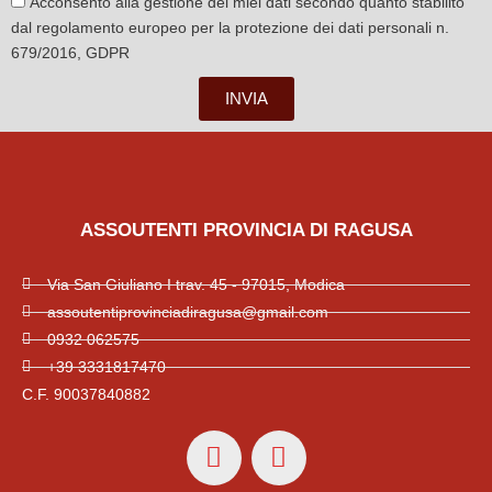
Acconsento alla gestione dei miei dati secondo quanto stabilito
dal regolamento europeo per la protezione dei dati personali n.
679/2016, GDPR
INVIA
ASSOUTENTI PROVINCIA DI RAGUSA
Via San Giuliano I trav. 45 - 97015, Modica
assoutentiprovinciadiragusa@gmail.com
0932 062575
+39 3331817470
C.F. 90037840882
E
P
n
h