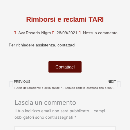
Rimborsi e reclami TARI
Avv.Rosario Nigro
28/09/2021
Nessun commento
Per richiedere assistenza, contattaci
Contattaci
Precedente
Suc
PREVIOUS
NEXT
Tutela dell’ambiente e della salute reclami ed esposti
Stralcio cartelle esattoria fino a 5000 euro
Lascia un commento
Il tuo indirizzo email non sarà pubblicato.
I campi
obbligatori sono contrassegnati
*
Scrivi