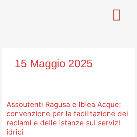
Vai
al
contenuto
15 Maggio 2025
Assoutenti
Ragusa
Assoutenti Ragusa e Iblea Acque:
e
Iblea
convenzione per la facilitazione dei
Acque:
reclami e delle istanze sui servizi
convenzione
idrici
per