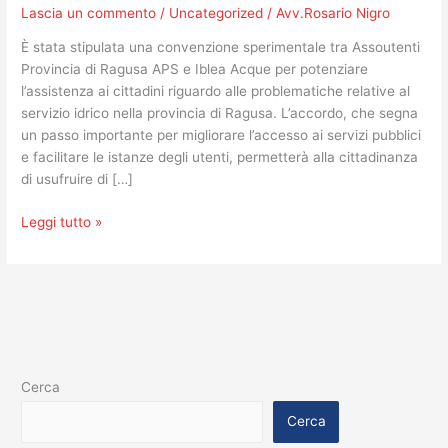
la
Lascia un commento
/
Uncategorized
/
Avv.Rosario Nigro
facilitazione
dei
È stata stipulata una convenzione sperimentale tra Assoutenti
reclami
Provincia di Ragusa APS e Iblea Acque per potenziare
e
l’assistenza ai cittadini riguardo alle problematiche relative al
delle
servizio idrico nella provincia di Ragusa. L’accordo, che segna
istanze
un passo importante per migliorare l’accesso ai servizi pubblici
sui
e facilitare le istanze degli utenti, permetterà alla cittadinanza
servizi
di usufruire di […]
idrici
Leggi tutto »
Cerca
Cerca